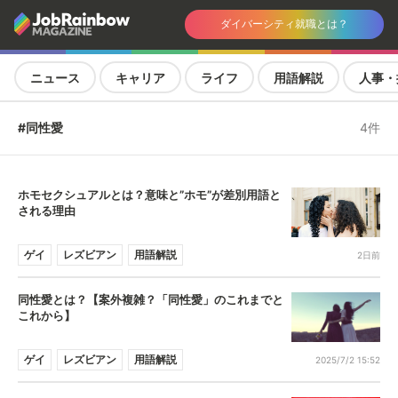
ダイバーシティ就職とは？
ニュース
キャリア
ライフ
用語解説
人事・
#同性愛
4件
ホモセクシュアルとは？意味と”ホモ”が差別用語と
される理由
ゲイ
レズビアン
用語解説
2日前
同性愛とは？【案外複雑？「同性愛」のこれまでと
これから】
ゲイ
レズビアン
用語解説
2025/7/2 15:52