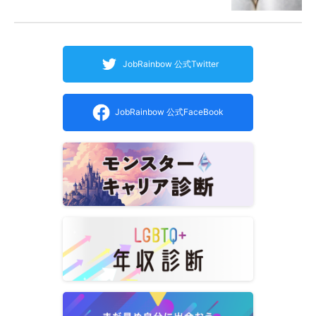
JobRainbow 公式Twitter
JobRainbow 公式FaceBook