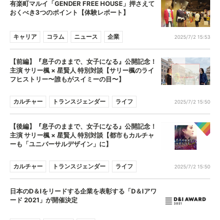
有楽町マルイ「GENDER FREE HOUSE」押さえて
おくべき3つのポイント【体験レポート】
キャリア
コラム
ニュース
企業
2025/7/2 15:53
【前編】『息子のままで、女子になる』公開記念！
主演 サリー楓 × 星賢人 特別対談【サリー楓のライ
フヒストリー〜誰もがスイミーの目〜】
カルチャー
トランスジェンダー
ライフ
2025/7/2 15:50
【後編】『息子のままで、女子になる』公開記念！
主演 サリー楓 × 星賢人 特別対談【都市もカルチャ
ーも「ユニバーサルデザイン」に】
カルチャー
トランスジェンダー
ライフ
2025/7/2 15:50
日本のD＆Iをリードする企業を表彰する「D＆Iアワ
ード 2021」が開催決定