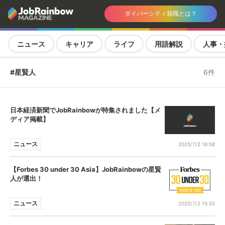
ダイバーシティ就職とは？
ニュース
キャリア
ライフ
用語解説
人事・
#星賢人
6件
日本経済新聞でJobRainbowが特集されました【メ
ディア掲載】
ニュース
2025/7/2 16:58
【Forbes 30 under 30 Asia】JobRainbowの星賢
人が選出！
ニュース
2025/7/2 15:55