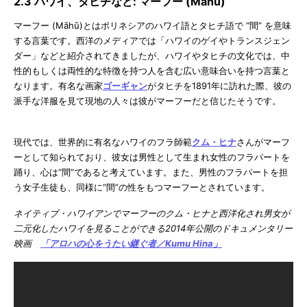
2.3 ハワイ、タヒチなど: マーフー (Māhū)
マーフー (Māhū)とはポリネシアのハワイ語とタヒチ語で “間” を意味
する言葉です。西洋のメディアでは「ハワイのゲイやトランスジェン
ダー」などと紹介されてきましたが、ハワイやタヒチの文化では、中
性的もしくは両性的な特徴を持つ人を含む広い意味合いを持つ言葉と
なります。有名な画家
ゴーギャン
がタヒチを1891年に訪れた際、彼の
派手な洋服を見て現地の人々は彼がマーフーだと信じたそうです。
現代では、世界的に有名なハワイのフラ師範
クム・ヒナ
さんがマーフ
ーとして知られており、彼女は男性として生まれ女性のフラパートを
踊り、心は“間”であると考えています。また、男性のフラパートを担
う女子生徒も、同様に“間”の性をもつマーフーとされています。
ネイティブ・ハワイアンでマーフーのクム・ヒナと西洋化され男女が
二元化したハワイを見ることができる
2014年公開のドキュメンタリー
映画
「アロハの心をうたい継ぐ者／Kumu Hina」