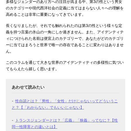
多様なジェンダーのあり方への注目が高まる中、第3の性という男女
のカテゴリーや現代西洋社会の定義に当てはまらない人々への理解を
高めることは非常に重要になってきています。
長くなりましたが、それでも触れられたのは第3の性という様々な定
義を持つ言葉の氷山の一角にしか過ぎません。また、アイデンティテ
ィにつけられた名前は便宜上のカテゴリーで、あなたがどのカテゴリ
ーに当てはまろうと世界で唯一の存在であることに変わりはありませ
ん。
このコラムを通じて大きな世界のアイデンティティの多様性に気づい
てもらえたら嬉しく思います。
性自認とは？「男性」「女性」だけじゃないってどういうこ
と？【「わからない」でもいいじゃない】
トランスジェンダーとは？「広義」「狭義」ってなに？【性
同一性障害との違いとは】