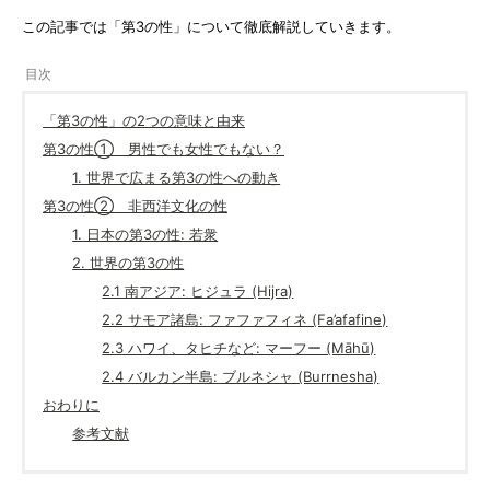
この記事では「第3の性」について徹底解説していきます。
「第3の性」の2つの意味と由来
第3の性① 男性でも女性でもない？
1. 世界で広まる第3の性への動き
第3の性② 非西洋文化の性
1. 日本の第3の性: 若衆
2. 世界の第3の性
2.1 南アジア: ヒジュラ (Hijra)
2.2 サモア諸島: ファファフィネ (Fa’afafine)
2.3 ハワイ、タヒチなど: マーフー (Māhū)
2.4 バルカン半島: ブルネシャ (Burrnesha)
おわりに
参考文献