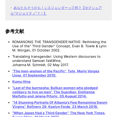
あなたもそうかも！シスジェンダーって何？【セクシュア
ル“マジョリティ”？！】
参考文献
ROMANCING THE TRANSGENDER NATIVE: Rethinking the
Use of the“ Third Gender” Concept, Evan B. Towle & Lynn
M. Morgan, 01 October 2002.
Translating transgender: Using Western discourses to
understand Samoan fa’afāfine,
Johanna M. Schmidt, 02 May 2017.
“The men-women of the Pacific”, Tate, Mario Vargas
Llosa, 01 September 2010.
Kumu Hina
“Last of the burrnesha: Balkan women who pledged
celibacy to live as men”, The Guardian, Emilienne
Malfatto and Jelena Prtoric, 05 August 2014.
“14 Stunning Portraits Of Albania’s Few Remaining Sworn
Virgins”, Refinery 29, Kaelyn Forde, 23 March 2016.
“When Japan Had a Third Gender”, The New York Times,
Susan Chira, 10 March 2017.