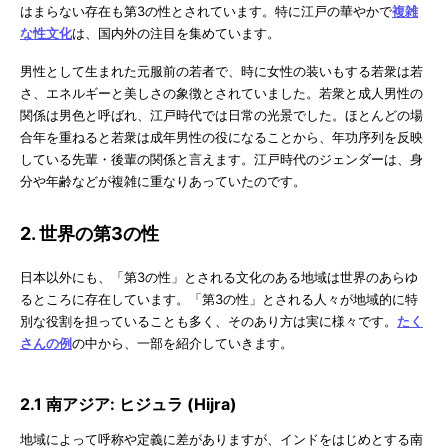
はまらない存在も第3の性とされています。特に江戸の華やかで
複雑
な性文化
は、国内外の注目を集めています。
男性として生まれた元服前の若者で、時に女性の装いもする若衆は若
さ、エネルギーと美しさの象徴とされていました。若衆と成人男性の
関係は男色と呼ばれ、江戸時代では日常の光景でした。ほとんどの場
合年を重ねると若衆は成年男性の役になることから、年功序列を反映
している先輩・後輩の関係と言えます。江戸時代のジェンダーは、身
分や年齢などが複雑に重なりあっていたのです。
2. 世界の第3の性
日本以外にも、「第3の性」とされる文化のある地域は世界のあらゆ
るところに存在しています。「第3の性」とされる人々が地域的に特
別な役割を担っていることも多く、そのあり方は実に様々です。
たく
さんの例
の中から、一部を紹介していきます。
2.1 南アジア: ヒジュラ (Hijra)
地域によって呼称や定義に差がありますが、インドをはじめとする南