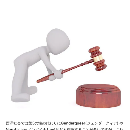
西洋社会では第3の性の代わりにGenderqueer(ジェンダークィア) や
Non-binary(ノンバイナリー)などと自認することが多いですが、これ