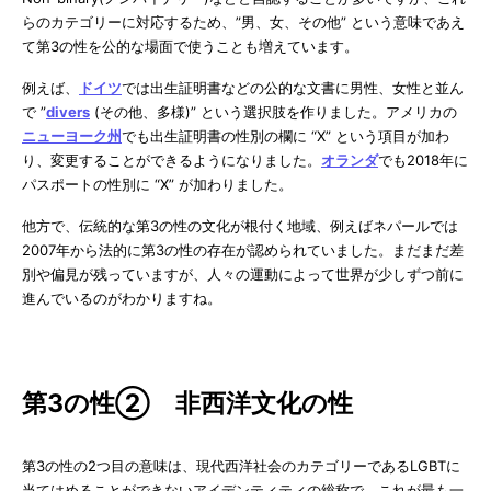
らのカテゴリーに対応するため、”男、女、その他” という意味であえ
て第3の性を公的な場面で使うことも増えています。
例えば、
ドイツ
では出生証明書などの公的な文書に男性、女性と並ん
で ”
divers
(その他、多様)” という選択肢を作りました。アメリカの
ニューヨーク州
でも出生証明書の性別の欄に “X” という項目が加わ
り、変更することができるようになりました。
オランダ
でも2018年に
パスポートの性別に “X” が加わりました。
他方で、伝統的な第3の性の文化が根付く地域、例えばネパールでは
2007年から法的に第3の性の存在が認められていました。まだまだ差
別や偏見が残っていますが、人々の運動によって世界が少しずつ前に
進んでいるのがわかりますね。
第3の性② 非西洋文化の性
第3の性の2つ目の意味は、現代西洋社会のカテゴリーであるLGBTに
当てはめることができないアイデンティティの総称で、これが最も一