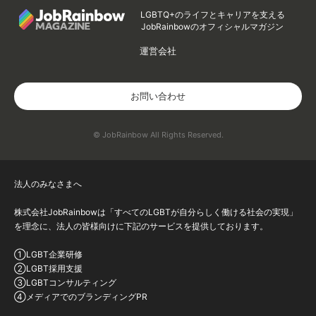
LGBTQ+のライフとキャリアを支える
JobRainbowのオフィシャルマガジン
運営会社
お問い合わせ
© JobRainbow All Rights Reserved.
法人のみなさまへ
株式会社JobRainbowは「すべてのLGBTが自分らしく働ける社会の実現」
を理念に、法人の皆様向けに下記のサービスを提供しております。
①LGBT企業研修
②LGBT採用支援
③LGBTコンサルティング
④メディアでのブランディングPR