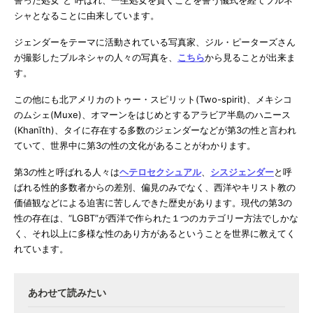
誓った処女”と 呼ばれ、一生処女を貫くことを誓う儀式を経てブルネ
シャとなることに由来しています。
ジェンダーをテーマに活動されている写真家、ジル・ピーターズさん
が撮影したブルネシャの人々の写真を、
こちら
から見ることが出来ま
す。
この他にも北アメリカのトゥー・スピリット(Two-spirit)、メキシコ
のムシェ(Muxe)、オマーンをはじめとするアラビア半島のハニース
(Khanīth)、タイに存在する多数のジェンダーなどが第3の性と言われ
ていて、世界中に第3の性の文化があることがわかります。
第3の性と呼ばれる人々は
ヘテロセクシュアル
、
シスジェンダー
と呼
ばれる性的多数者からの差別、偏見のみでなく、西洋やキリスト教の
価値観などによる迫害に苦しんできた歴史があります。現代の第3の
性の存在は、“LGBT”が西洋で作られた１つのカテゴリー方法でしかな
く、それ以上に多様な性のあり方があるということを世界に教えてく
れています。