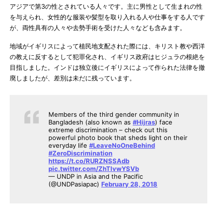
アジアで第3の性とされている人々です。主に男性として生まれの性
を与えられ、女性的な服装や髪型を取り入れる人や仕事をする人です
が、両性具有の人々や去勢手術を受けた人々なども含みます。
地域がイギリスによって植民地支配された際には、キリスト教や西洋
の教えに反するとして犯罪化され、イギリス政府はヒジュラの根絶を
目指しました。インドは独立後にイギリスによって作られた法律を撤
廃しましたが、差別は未だに残っています。
Members of the third gender community in
Bangladesh (also known as
#Hijras
) face
extreme discrimination – check out this
powerful photo book that sheds light on their
everyday life
#LeaveNoOneBehind
#ZeroDiscrimination
https://t.co/RURZNSSAdb
pic.twitter.com/ZhTlvwYSVb
— UNDP in Asia and the Pacific
(@UNDPasiapac)
February 28, 2018