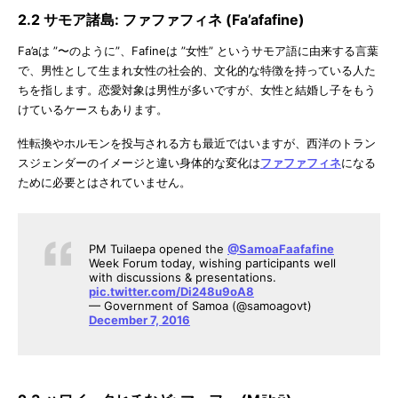
2.2 サモア諸島: ファファフィネ (Fa’afafine)
Fa’aは ”〜のように”、Fafineは ”女性” というサモア語に由来する言葉
で、男性として生まれ女性の社会的、文化的な特徴を持っている人た
ちを指します。恋愛対象は男性が多いですが、女性と結婚し子をもう
けているケースもあります。
性転換やホルモンを投与される方も最近ではいますが、西洋のトラン
スジェンダーのイメージと違い身体的な変化は
ファファフィネ
になる
ために必要とはされていません。
PM Tuilaepa opened the
@SamoaFaafafine
Week Forum today, wishing participants well
with discussions & presentations.
pic.twitter.com/Di248u9oA8
— Government of Samoa (@samoagovt)
December 7, 2016