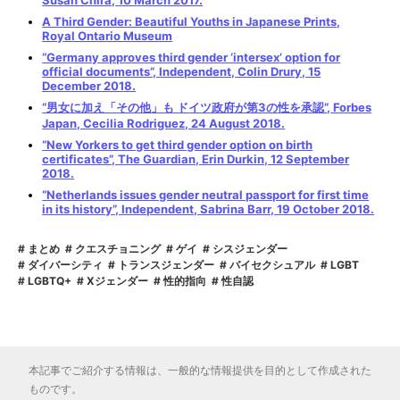
A Third Gender: Beautiful Youths in Japanese Prints,
Royal Ontario Museum
“Germany approves third gender ‘intersex’ option for
official documents”, Independent, Colin Drury, 15
December 2018.
“男女に加え「その他」も ドイツ政府が第3の性を承認”, Forbes
Japan, Cecilia Rodriguez, 24 August 2018.
“New Yorkers to get third gender option on birth
certificates”, The Guardian, Erin Durkin, 12 September
2018.
“Netherlands issues gender neutral passport for first time
in its history”, Independent, Sabrina Barr, 19 October 2018.
まとめ
クエスチョニング
ゲイ
シスジェンダー
ダイバーシティ
トランスジェンダー
バイセクシュアル
LGBT
LGBTQ+
Xジェンダー
性的指向
性自認
本記事でご紹介する情報は、一般的な情報提供を目的として作成された
ものです。