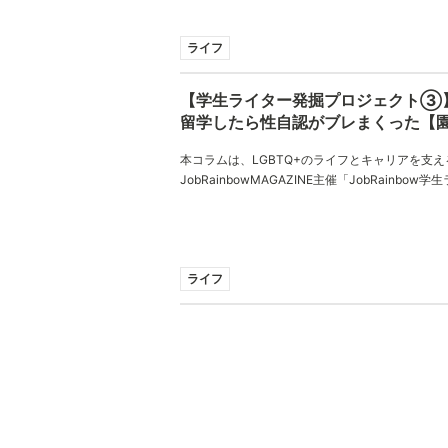
ん、ありがとうございました。
ライフ
【学生ライター発掘プロジェクト③
留学したら性自認がブレまくった【
本コラムは、LGBTQ+のライフとキャリアを支え
JobRainbowMAGAZINE主催「JobRainbo
ジェクト！」でご応募いただいたコラムとなって
織さん、ありがとうございました。
ライフ