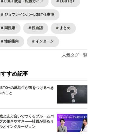
LGBT就活・転職ガイド
LGBTQ+
ジョブレインボーLGBT仕事博
同性婚
性自認
まとめ
性的指向
インターン
人気タグ一覧
おすすめ記事
GBTQ+の就活生が気をつけるべき
つのこと
戦と支え合いでつくるブルームバ
グの働きやすさ——社員が語るリ
ルとインクルージョン