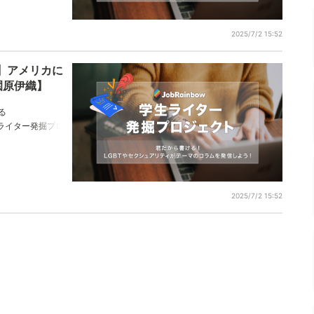
2025/7/2 15:52
】アメリカに
園原伊織】
る
w学生ライター発掘プロ
おります。園原伊
2025/7/2 15:52