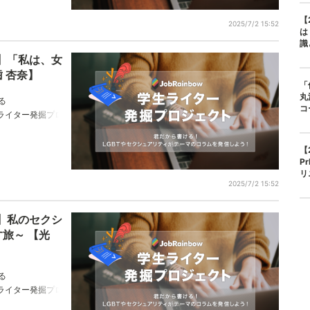
【
2025/7/2 15:52
は
識
】「私は、女
 杏奈】
「
丸
る
コ
w学生ライター発掘プロ
おります。姉歯杏
【
P
リ
2025/7/2 15:52
】私のセクシ
旅～ 【光
る
w学生ライター発掘プロ
おります。光希さ