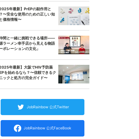
2025年最新】PrEPの副作用と
？〜安全な使用のための正しい知
と価格情報〜
仲間と一緒に挑戦できる場所——
源ラーメン幸手店から見える物語
ーポレーションの文化」
2025年最新】大阪でHIV予防薬
rEPを始めるなら？〜信頼できるク
ニックと処方の完全ガイド〜
JobRainbow 公式Twitter
JobRainbow 公式FaceBook