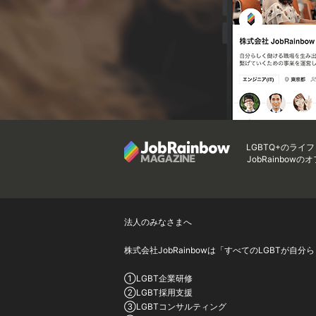
LGBTQ+のライ
JobRainbow
法人のみなさまへ
株式会社JobRainbowは「すべてのLGBT
①LGBT企業研修
②LGBT採用支援
③LGBTコンサルティング