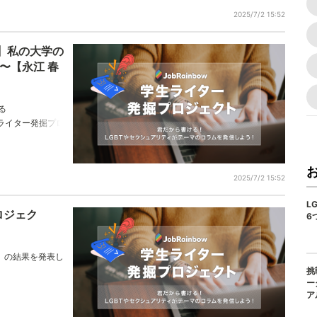
2025/7/2 15:52
】私の大学の
〜【永江 春
る
w学生ライター発掘プロ
おります。永江春
2025/7/2 15:52
L
ロジェク
6
！」の結果を発表し
挑
ー
ア