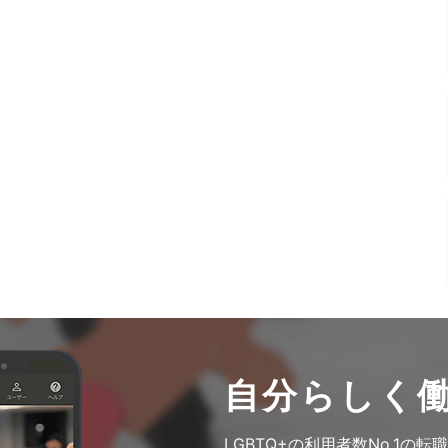
自分らしく
LGBTQ+の利用者数No.1の