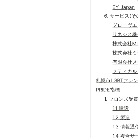
EY Japan
6. サービス(そ
グローヴエ
リネシス株
株式会社Mis
株式会社ミ
有限会社メ
メディカル
札幌市LGBTフレ
PRIDE指標
1. ブロンズ受
1.1 建設
1.2 製造
1.3 情報通
1.4 複合