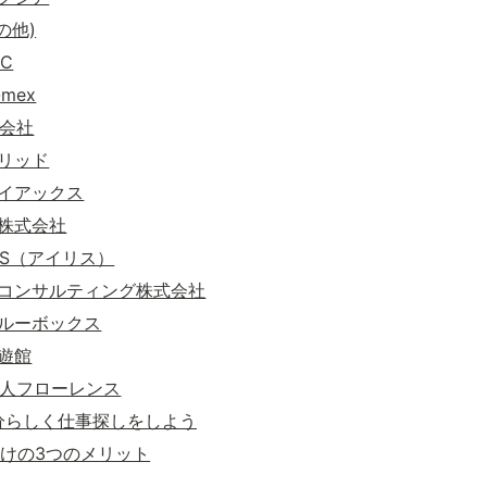
の他)
C
mex
株式会社
リッド
イアックス
株式会社
IS（アイリス）
コンサルティング株式会社
ルーボックス
遊館
法人フローレンス
で自分らしく仕事探しをしよう
owだけの3つのメリット