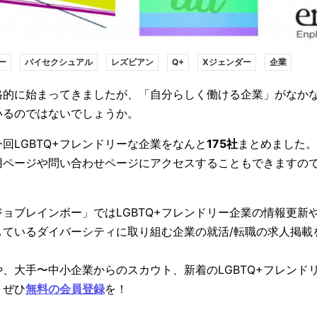
ー
バイセクシュアル
レズビアン
Q+
Xジェンダー
企業
格的に始まってきましたが、「自分らしく働ける企業」がなか
もいるのではないでしょうか。
回LGBTQ+フレンドリーな企業をなんと
175社
まとめました。
用ページや問い合わせページにアクセスすることもできますの
ョブレインボー」ではLGBTQ+フレンドリー企業の情報更新や
しているダイバーシティに取り組む企業の就活/転職の求人掲載
、大手〜中小企業からのスカウト、新着のLGBTQ+フレンド
、ぜひ
無料の会員登録
を！