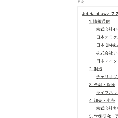
JobRainbow
1. 情報通信
株式会社セ
日本オラク
日本IBM
株式会社ア
日本マイク
2. 製造
チェリオグ
3. 金融・保険
ライフネッ
4. 卸売・小売
株式会社丸
5. 学術研究