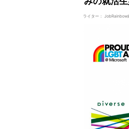
みの就活生
ライター： JobRainbo